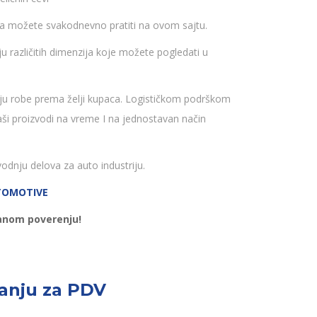
ha možete svakodnevno pratiti na ovom sajtu.
 različitih dimenzija koje možete pogledati u
buciju robe prema želji kupaca. Logističkom podrškom
aši proizvodi na vreme I na jednostavan način
dnju delova za auto industriju.
TOMOTIVE
anom poverenju!
ranju za PDV