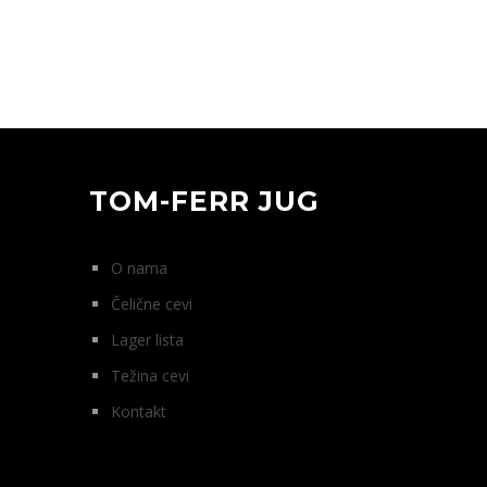
TOM-FERR JUG
O nama
Čelične cevi
Lager lista
Težina cevi
Kontakt