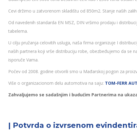
Cevi držimo u zatvorenom skladištu od 850m2. Stanje naših zali
Od navedenih standarda EN MSZ, DIN vršimo prodaju i distribuciju
tabelema.
U cilju pružanja celovitih usluga, naša firma organizuje I distri
naših partnera koji vrše distribuciju robe, obezbeđujemo da se n
isporuče Vama.
Počev od 2008. godine otvorili smo u Mađarskoj pogon za proizvo
Više o organizacionom delu automotiva na saju:
TOM-FERR AU
Zahvaljujemo se sadašnjim i budućim Partnerima na ukaz
| Potvrda o izvrsenom evindenti