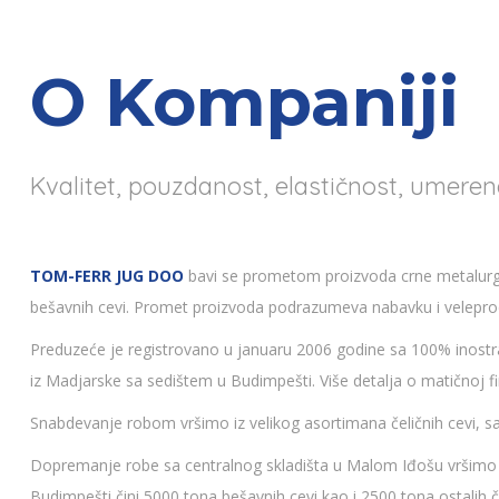
O Kompaniji
Kvalitet, pouzdanost, elastičnost, umere
TOM-FERR JUG DOO
bavi se prometom proizvoda crne metalurg
bešavnih cevi. Promet proizvoda podrazumeva nabavku i velepro
Preduzeće je registrovano u januaru 2006 godine sa 100% inostr
iz Madjarske sa sedištem u Budimpešti. Više detalja o matičnoj 
Snabdevanje robom vršimo iz velikog asortimana čeličnih cevi, sa
Dopremanje robe sa centralnog skladišta u Malom Iđošu vršimo 
Budimpešti čini 5000 tona bešavnih cevi kao i 2500 tona ostalih če