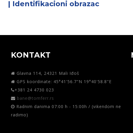
| Identifikacioni obrazac
KONTAKT
Glavna 114, 24321 Mali Iđoš
GPS koordinate: 45°41'56.7"N 19°40'58.8"E
+381 24 4730 023
bane@tomferr.rs
Radnim danima 07:00 h - 15:00h / (vikendom ne
radimo)