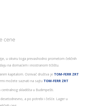
ne cene
ije, u okviru toga prevashodno prometom čeličnih
daju na domaćem i inostranom tržištu.
anim kapitalom. Osnivač društva je
TOM-FERR ZRT
firmi možete saznati na sajtu
TOM-FERR ZRT
 centralnog skladišta u Budimpešti.
desetodnevno, a po potrebi i češće. Lager u
ličnih cevi